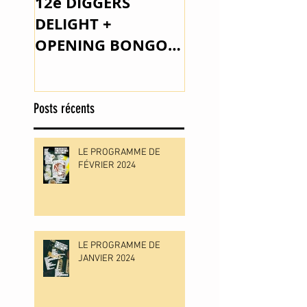
12e DIGGERS
The Space Lady 
DELIGHT +
Outsider Music
OPENING BONGO
JOE PARKER
Posts récents
LE PROGRAMME DE
FÉVRIER 2024
LE PROGRAMME DE
JANVIER 2024