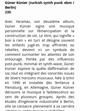
Güner
Künier
(turkish synth punk ebm /
Berlin)
23h
Avec Yaramaz, son deuxième album,
Güner Künier signe une musique
personnelle sur l’émancipation et la
construction de soi. Le titre, qui signifie «
bon à rien » en turc et désigne souvent
les enfants jugé·es trop effrontés ou
rebelles, devient ici un symbole de
comment surmonter les attentes de son
entourage. Portée par des influences
post-punk, minimal et synth-wave, Güner
Künier explore la quête d’affirmation de
soi, tout en intégrant des sonorités issues
de divers horizons musicaux. Née à Izmir
en 1990 et installée dès l’enfance à
Flensburg, en Allemagne, Güner Künier
découvre la musique à l’adolescence au
sein de plusieurs groupes. Après des
études d’ingénierie industrielle à Berlin,
elle se consacre pleinement à sa carrière
artistique, entre musique et théâtre