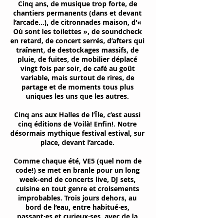
Cinq ans, de musique trop forte, de
chantiers permanents (dans et devant
l’arcade…), de citronnades maison, d’«
Où sont les toilettes », de soundcheck
en retard, de concert serrés, d’afters qui
traînent, de destockages massifs, de
pluie, de fuites, de mobilier déplacé
vingt fois par soir, de café au goût
variable, mais surtout de rires, de
partage et de moments tous plus
uniques les uns que les autres.
Cinq ans aux Halles de l’Île, c’est aussi
cinq éditions de Voilà! Enfin!. Notre
désormais mythique festival estival, sur
place, devant l’arcade.
Comme chaque été, VE5 (quel nom de
code!) se met en branle pour un long
week-end de concerts live, DJ sets,
cuisine en tout genre et croisements
improbables. Trois jours dehors, au
bord de l’eau, entre habitué·es,
passant·es et curieux·ses, avec de la