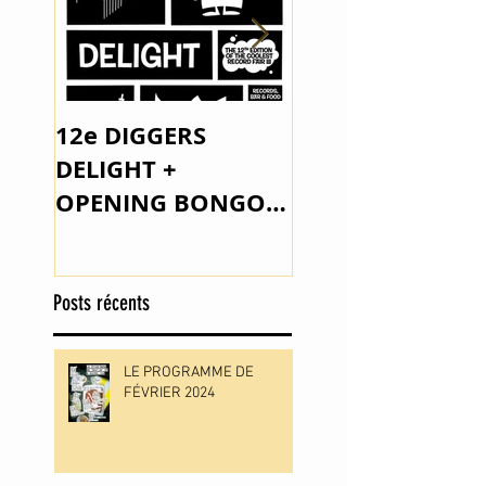
12e DIGGERS
The Space Lady 
DELIGHT +
Outsider Music
OPENING BONGO
JOE PARKER
Posts récents
LE PROGRAMME DE
FÉVRIER 2024