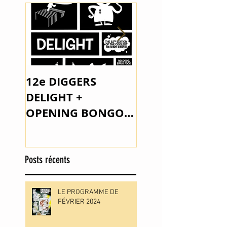
12e DIGGERS
The Space Lady 
DELIGHT +
Outsider Music
OPENING BONGO
JOE PARKER
Posts récents
LE PROGRAMME DE
FÉVRIER 2024