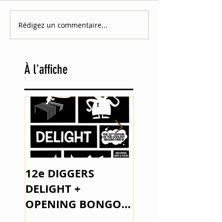
Rédigez un commentaire...
À
l'affiche
12e DIGGERS
The Space Lady 
DELIGHT +
Outsider Music
OPENING BONGO
JOE PARKER