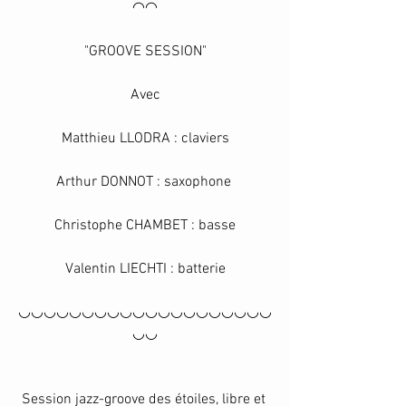
◠◠
"GROOVE SESSION"
Avec
Matthieu LLODRA : claviers
Arthur DONNOT : saxophone 
Christophe CHAMBET : basse
Valentin LIECHTI : batterie
◡◡◡◡◡◡◡◡◡◡◡◡◡◡◡◡◡◡◡◡
◡◡
Session jazz-groove des étoiles, libre et 