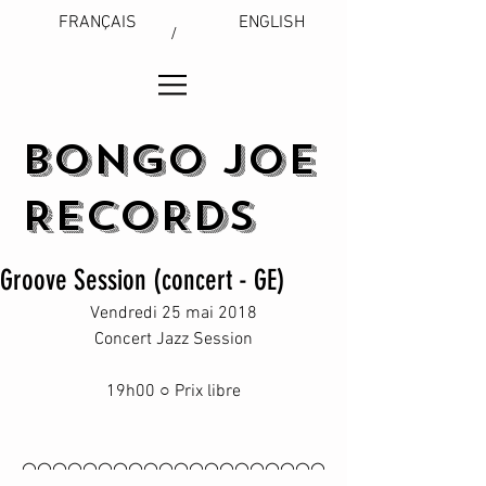
FRANÇAIS
ENGLISH
/
BONGO JOE
RECORDS
Groove Session (concert - GE)
Vendredi 25 mai 2018
Concert Jazz Session
19h00 ○ Prix libre
◠◠◠◠◠◠◠◠◠◠◠◠◠◠◠◠◠◠◠◠