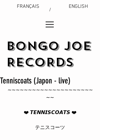
FRANÇAIS
ENGLISH
/
BONGO JOE
RECORDS
Tenniscoats (Japon - live)
∼∼∼∼∼∼∼∼∼∼∼∼∼∼∼∼∼∼∼∼∼
∼∼
❤️️ 𝙏𝙀𝙉𝙉𝙄𝙎𝘾𝙊𝘼𝙏𝙎 ❤️️
テニスコーツ