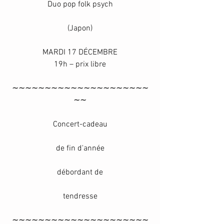
Duo pop folk psych
(Japon)
MARDI 17 DÉCEMBRE
19h – prix libre
∼∼∼∼∼∼∼∼∼∼∼∼∼∼∼∼∼∼∼∼∼
∼∼
Concert-cadeau
de fin d'année
débordant de
tendresse
∼∼∼∼∼∼∼∼∼∼∼∼∼∼∼∼∼∼∼∼∼