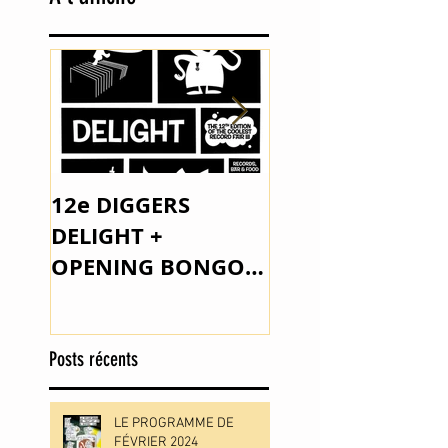
12e DIGGERS
The Space Lady 
DELIGHT +
Outsider Music
OPENING BONGO
JOE PARKER
Posts récents
LE PROGRAMME DE
FÉVRIER 2024