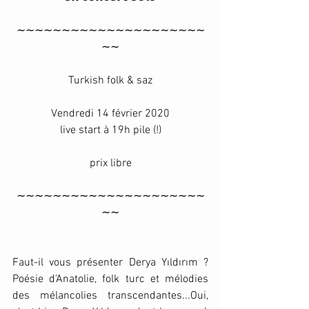
∼∼∼∼∼∼∼∼∼∼∼∼∼∼∼∼∼∼∼∼∼
∼∼
Turkish folk & saz
Vendredi 14 février 2020
live start à 19h pile (!)
prix libre
∼∼∼∼∼∼∼∼∼∼∼∼∼∼∼∼∼∼∼∼∼
∼∼
Faut-il vous présenter Derya Yıldırım ? 
Poésie d'Anatolie, folk turc et mélodies 
des mélancolies transcendantes...Oui, 