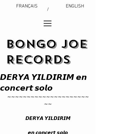
FRANÇAIS
ENGLISH
/
BONGO JOE
RECORDS
𝘿𝙀𝙍𝙔𝘼 𝙔𝙄𝙇𝘿𝙄𝙍𝙄𝙈 𝙚𝙣
𝙘𝙤𝙣𝙘𝙚𝙧𝙩 𝙨𝙤𝙡𝙤
∼∼∼∼∼∼∼∼∼∼∼∼∼∼∼∼∼∼∼∼∼
∼∼
𝘿𝙀𝙍𝙔𝘼 𝙔𝙄𝙇𝘿𝙄𝙍𝙄𝙈
𝙚𝙣 𝙘𝙤𝙣𝙘𝙚𝙧𝙩 𝙨𝙤𝙡𝙤