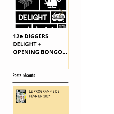
12e DIGGERS
The Space Lady 
DELIGHT +
Outsider Music
OPENING BONGO
JOE PARKER
Posts récents
LE PROGRAMME DE
FÉVRIER 2024