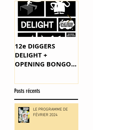
12e DIGGERS
The Space Lady 
DELIGHT +
Outsider Music
OPENING BONGO
JOE PARKER
Posts récents
LE PROGRAMME DE
FÉVRIER 2024